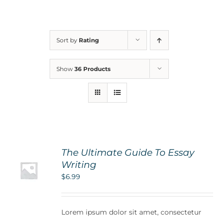
For Parents
Sort by
Rating
Contact Us
Show
36 Products
Videos
Blog
The Ultimate Guide To Essay
Information And Policies
NEW
Writing
$
6.99
Lorem ipsum dolor sit amet, consectetur