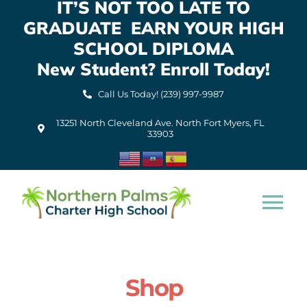
IT’S NOT TOO LATE TO
Skip
GRADUATE EARN YOUR HIGH
to
content
SCHOOL DIPLOMA
New Student? Enroll Today!
Call Us Today! (239) 997-9987
13251 North Cleveland Ave. North Fort Myers, FL
33903
Tog
Nav
Home
Shop
About Us