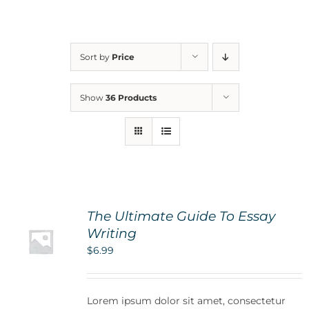
For Parents
Sort by
Price
Contact Us
Show
36 Products
Videos
Blog
The Ultimate Guide To Essay
Information And Policies
NEW
Writing
$
6.99
Lorem ipsum dolor sit amet, consectetur