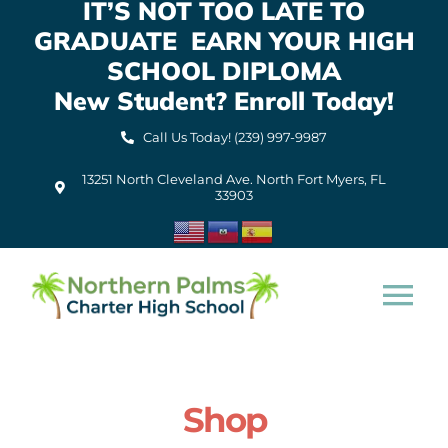
IT’S NOT TOO LATE TO
Skip
GRADUATE EARN YOUR HIGH
to
content
SCHOOL DIPLOMA
New Student? Enroll Today!
Call Us Today! (239) 997-9987
13251 North Cleveland Ave. North Fort Myers, FL
33903
Tog
Nav
Home
Shop
About Us