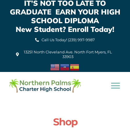
IT’S NOT TOO LATE TO
Skip
GRADUATE EARN YOUR HIGH
to
content
SCHOOL DIPLOMA
New Student? Enroll Today!
Call Us Today! (239) 997-9987
13251 North Cleveland Ave. North Fort Myers, FL
33903
Tog
Nav
Home
Shop
About Us