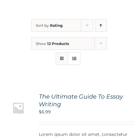
For Parents
Sort by
Rating
Contact Us
Show
12 Products
Videos
Blog
The Ultimate Guide To Essay
Information And Policies
NEW
Writing
$
6.99
Lorem ipsum dolor sit amet, consectetur