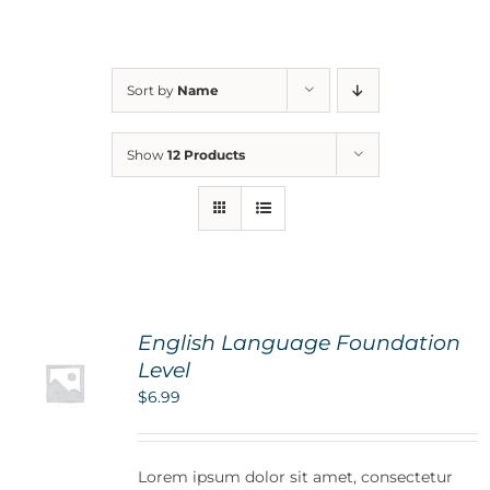
For Parents
Sort by
Name
Contact Us
Show
12 Products
Videos
Blog
English Language Foundation
Information And Policies
NEW
Level
$
6.99
Lorem ipsum dolor sit amet, consectetur