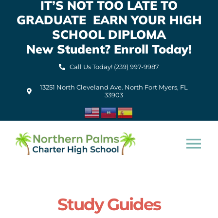
IT’S NOT TOO LATE TO
Skip
GRADUATE EARN YOUR HIGH
to
content
SCHOOL DIPLOMA
New Student? Enroll Today!
Call Us Today! (239) 997-9987
13251 North Cleveland Ave. North Fort Myers, FL
33903
Tog
Nav
Home
Study Guides
About Us