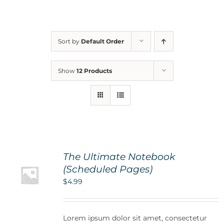
For Parents
Sort by
Default Order
Contact Us
Show
12 Products
Videos
Blog
The Ultimate Notebook
Information And Policies
NEW
(Scheduled Pages)
$
4.99
Lorem ipsum dolor sit amet, consectetur