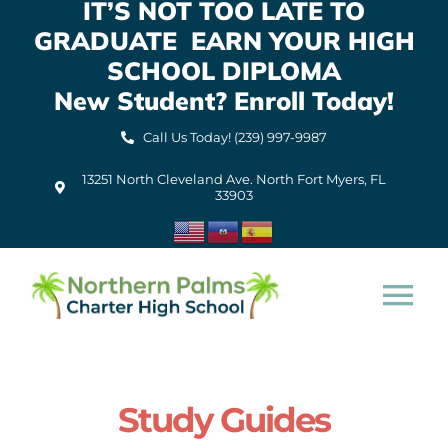
IT’S NOT TOO LATE TO
Skip
GRADUATE EARN YOUR HIGH
to
content
SCHOOL DIPLOMA
New Student? Enroll Today!
Call Us Today! (239) 997-9987
13251 North Cleveland Ave. North Fort Myers, FL
33903
Tog
Nav
Home
Study Guides
About Us