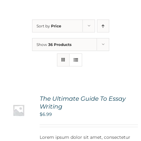
For Parents
Sort by
Price
Contact Us
Show
36 Products
Videos
Blog
The Ultimate Guide To Essay
Information And Policies
NEW
Writing
$
6.99
Lorem ipsum dolor sit amet, consectetur