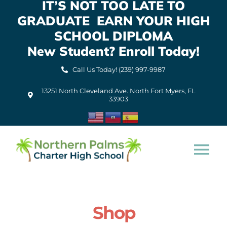
IT’S NOT TOO LATE TO
Skip
GRADUATE EARN YOUR HIGH
to
content
SCHOOL DIPLOMA
New Student? Enroll Today!
Call Us Today! (239) 997-9987
13251 North Cleveland Ave. North Fort Myers, FL
33903
Tog
Nav
Home
Shop
About Us