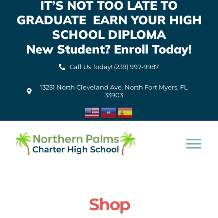
IT’S NOT TOO LATE TO
Skip
GRADUATE EARN YOUR HIGH
to
content
SCHOOL DIPLOMA
New Student? Enroll Today!
Call Us Today! (239) 997-9987
13251 North Cleveland Ave. North Fort Myers, FL
33903
Tog
Nav
Home
Shop
About Us