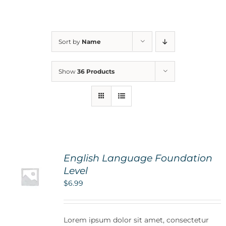
For Parents
Sort by
Name
Contact Us
Show
36 Products
Videos
Blog
English Language Foundation
Information And Policies
NEW
Level
$
6.99
Lorem ipsum dolor sit amet, consectetur