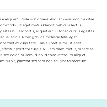
sque aliquam ligula non ornare. Aliquam euismod mi vitae
ci commodo. Ut eget metus blandit, vehicula lectus
egestas nulla lobortis, aliquet arcu. Donec cursus egestas
risque lacinia. Proin gravida molestie felis, eget
l imperdiet ex vulputate. Cras eu metus mi. Ut eget
efficitur porttitor turpis. Nullam diam metus, ornare at
is sed dolor. Nullam id leo id enim interdum aliquet.
psum turpis, placerat sed sem non, feugiat fermentum