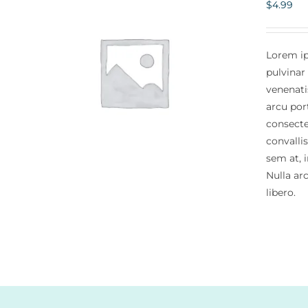
$
4.99
Lorem ip
pulvinar
S
venenati
arcu port
consectet
convalli
sem at, 
Nulla ar
libero.