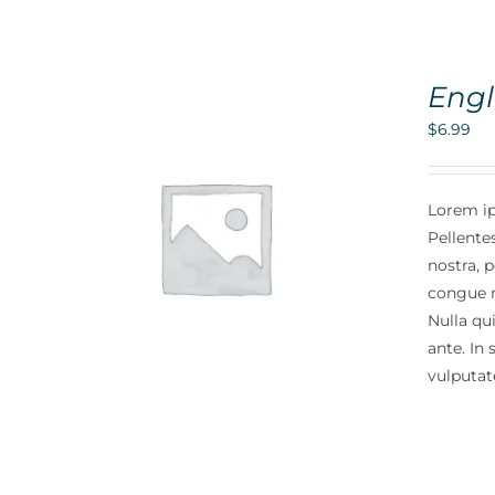
Engl
$
6.99
Lorem ip
Pellente
S
nostra, 
congue n
Nulla qu
ante. In 
vulputate