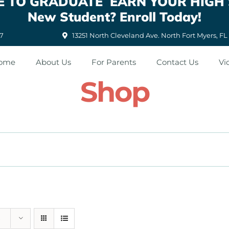
ATE TO GRADUATE EARN YOUR HIGH
New Student? Enroll Today!
87
13251 North Cleveland Ave. North Fort Myers, FL
ome
About Us
For Parents
Contact Us
Vi
Shop