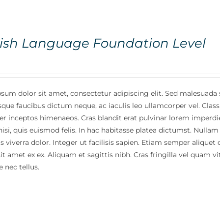
ish Language Foundation Level
sum dolor sit amet, consectetur adipiscing elit. Sed malesuada s
sque faucibus dictum neque, ac iaculis leo ullamcorper vel. Class
per inceptos himenaeos. Cras blandit erat pulvinar lorem imperdi
isi, quis euismod felis. In hac habitasse platea dictumst. Nullam
is viverra dolor. Integer ut facilisis sapien. Etiam semper alique
sit amet ex ex. Aliquam et sagittis nibh. Cras fringilla vel quam 
 nec tellus.