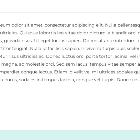
sum dolor sit amet, consectetur adipiscing elit. Nulla pellente
 ultricies. Quisque lobortis leo vitae dolor dictum, a blandit or
s, gravida risus. Ut eget luctus sapien. Donec at ante interdum, 
titor feugiat. Nulla id facilisis sapien. In viverra turpis quis scele
ur risus ultricies ac. Donec luctus orci porta tortor lacinia, ve
s magna, ac molestie orci. Sed sem lacus, tempus vitae semper a, 
imperdiet congue lectus. Etiam id velit vel mi ultrices sodales qu
cu purus, sodales in tempus lacinia, congue vel turpis. Donec i