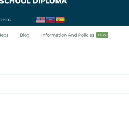
 SCHOOL DIPLOMA
 33903
deos
Blog
Information And Policies
NEW