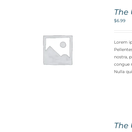
The 
$
6.99
Lorem ip
Pellente
S
nostra, 
congue n
Nulla qui
The 